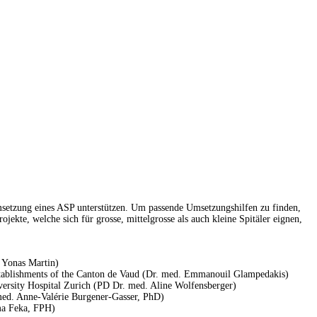
msetzung eines ASP unterstützen. Um passende Umsetzungshilfen zu finden,
ekte, welche sich für grosse, mittelgrosse als auch kleine Spitäler eignen,
. Yonas Martin)
stablishments of the Canton de Vaud (Dr. med. Emmanouil Glampedakis)
versity Hospital Zurich (PD Dr. med. Aline Wolfensberger)
. med. Anne-Valérie Burgener-Gasser, PhD)
ma Feka, FPH)