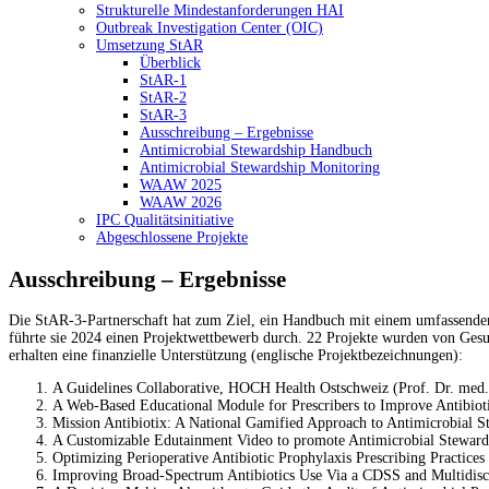
Strukturelle Mindestanforderungen HAI
Outbreak Investigation Center (OIC)
Umsetzung StAR
Überblick
StAR-1
StAR-2
StAR-3
Ausschreibung – Ergebnisse
Antimicrobial Stewardship Handbuch
Antimicrobial Stewardship Monitoring
WAAW 2025
WAAW 2026
IPC Qualitätsinitiative
Abgeschlossene Projekte
Ausschreibung – Ergebnisse
Die StAR-3-Partnerschaft hat zum Ziel, ein Handbuch mit einem umfassenden
führte sie 2024 einen Projektwettbewerb durch. 22 Projekte wurden von Gesund
erhalten eine finanzielle Unterstützung (englische Projektbezeichnungen):
A Guidelines Collaborative, HOCH Health Ostschweiz (Prof. Dr. med.
A Web-Based Educational Module for Prescribers to Improve Antibiotic
Mission Antibiotix: A National Gamified Approach to Antimicrobial 
A Customizable Edutainment Video to promote Antimicrobial Stewardsh
Optimizing Perioperative Antibiotic Prophylaxis Prescribing Practices 
Improving Broad-Spectrum Antibiotics Use Via a CDSS and Multidisc