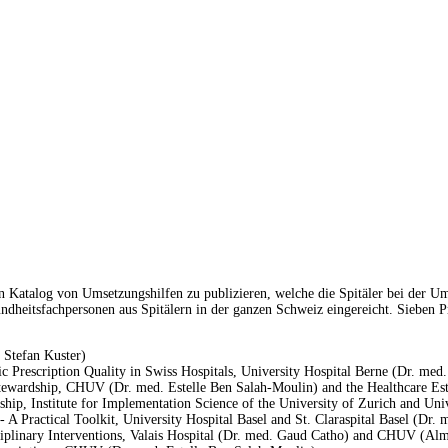
 Katalog von Umsetzungshilfen zu publizieren, welche die Spitäler bei der U
heitsfachpersonen aus Spitälern in der ganzen Schweiz eingereicht. Sieben Proj
 Stefan Kuster)
 Prescription Quality in Swiss Hospitals, University Hospital Berne (Dr. med
Stewardship, CHUV (Dr. med. Estelle Ben Salah-Moulin) and the Healthcare E
ip, Institute for Implementation Science of the University of Zurich and Uni
- A Practical Toolkit, University Hospital Basel and St. Claraspital Basel (Dr
iplinary Interventions, Valais Hospital (Dr. med. Gaud Catho) and CHUV (Al