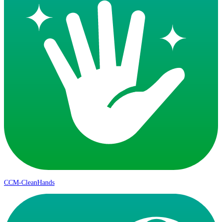
CCM-CleanHands