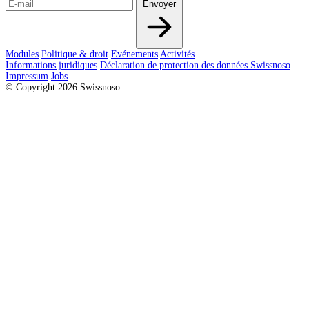
Envoyer
Modules
Politique & droit
Evénements
Activités
Informations juridiques
Déclaration de protection des données Swissnoso
Impressum
Jobs
© Copyright 2026 Swissnoso