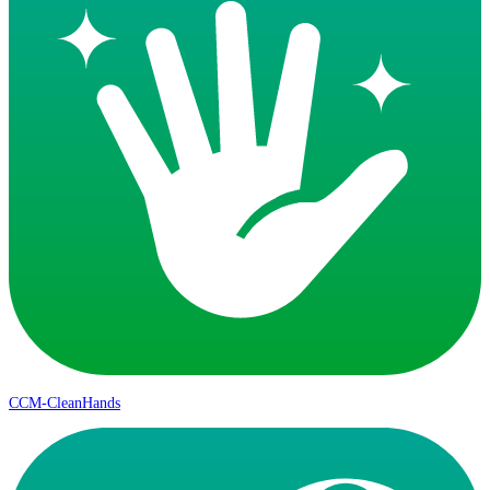
CCM-CleanHands