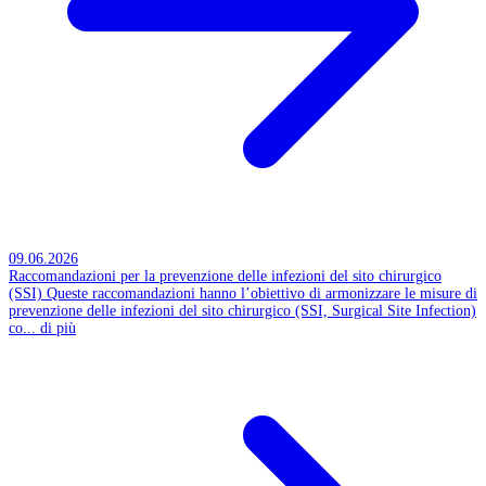
09.06.2026
Raccomandazioni per la prevenzione delle infezioni del sito chirurgico
(SSI)
Queste raccomandazioni hanno l’obiettivo di armonizzare le misure di
prevenzione delle infezioni del sito chirurgico (SSI, Surgical Site Infection)
co...
di più