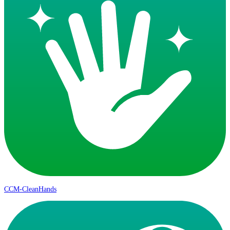
CCM-CleanHands