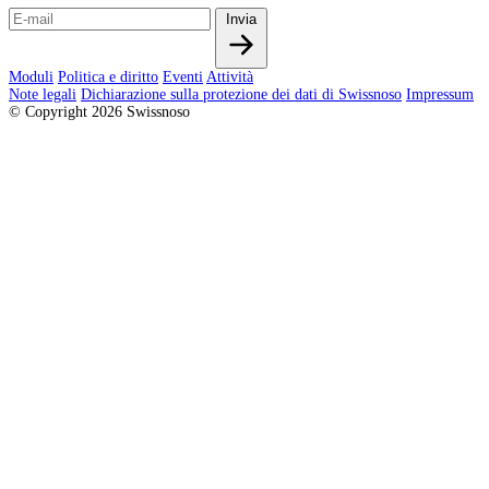
Invia
Moduli
Politica e diritto
Eventi
Attività
Note legali
Dichiarazione sulla protezione dei dati di Swissnoso
Impressum
© Copyright 2026 Swissnoso