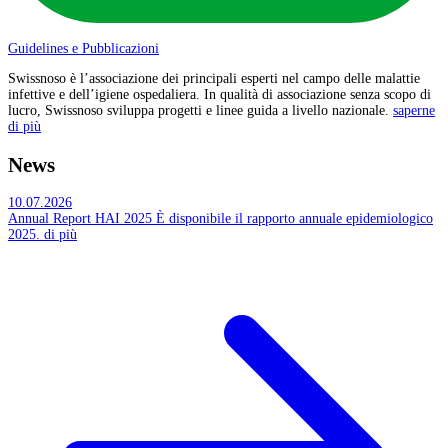
Guidelines e Pubblicazioni
Swissnoso è l’associazione dei principali esperti nel campo delle malattie
infettive e dell’igiene ospedaliera. In qualità di associazione senza scopo di
lucro, Swissnoso sviluppa progetti e linee guida a livello nazionale.
saperne
di più
News
10.07.2026
Annual Report HAI 2025
È disponibile il rapporto annuale epidemiologico
2025.
di più