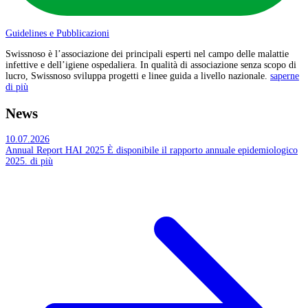
Guidelines e Pubblicazioni
Swissnoso è l’associazione dei principali esperti nel campo delle malattie
infettive e dell’igiene ospedaliera. In qualità di associazione senza scopo di
lucro, Swissnoso sviluppa progetti e linee guida a livello nazionale.
saperne
di più
News
10.07.2026
Annual Report HAI 2025
È disponibile il rapporto annuale epidemiologico
2025.
di più