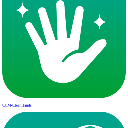
CCM-CleanHands