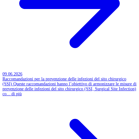
09.06.2026
Raccomandazioni per la prevenzione delle infezioni del sito chirurgico
(SSI)
Queste raccomandazioni hanno l’obiettivo di armonizzare le misure di
prevenzione delle infezioni del sito chirurgico (SSI, Surgical Site Infection)
co...
di più