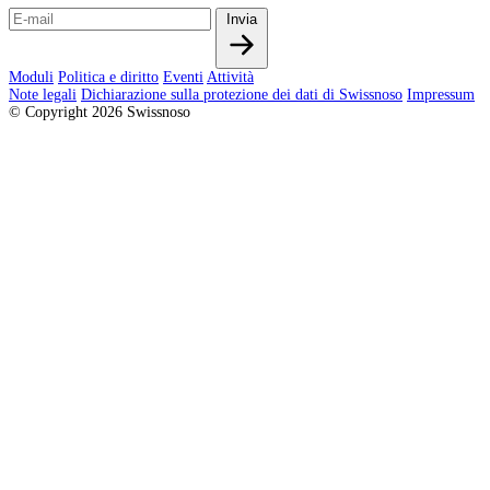
Invia
Moduli
Politica e diritto
Eventi
Attività
Note legali
Dichiarazione sulla protezione dei dati di Swissnoso
Impressum
© Copyright 2026 Swissnoso