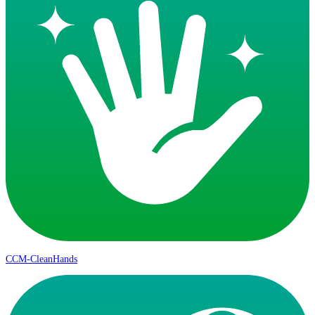
CCM-CleanHands