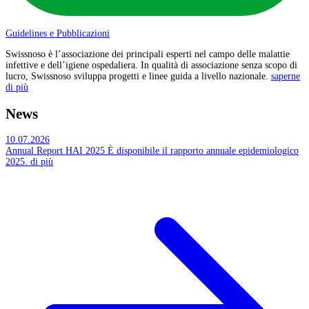
Guidelines e Pubblicazioni
Swissnoso è l’associazione dei principali esperti nel campo delle malattie
infettive e dell’igiene ospedaliera. In qualità di associazione senza scopo di
lucro, Swissnoso sviluppa progetti e linee guida a livello nazionale.
saperne
di più
News
10.07.2026
Annual Report HAI 2025
È disponibile il rapporto annuale epidemiologico
2025.
di più