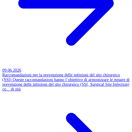
09.06.2026
Raccomandazioni per la prevenzione delle infezioni del sito chirurgico
(SSI)
Queste raccomandazioni hanno l’obiettivo di armonizzare le misure di
prevenzione delle infezioni del sito chirurgico (SSI, Surgical Site Infection)
co...
di più