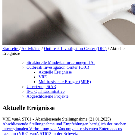
Startseite
/
Aktivitäten
/
Outbreak Investigation Center (OIC)
/
Aktuelle
Ereignisse
Strukturelle Mindestanforderungen HAI
Outbreak Investigation Center (OIC)
Aktuelle Ereignisse
VRE
Multiresistente Erreger (MRE)
Umsetzung StAR
IPC Qualitätsinitiative
Abgeschlossene Projekte
Aktuelle Ereignisse
VRE
vanA
ST61 - Abschliessende Stellungnahme (21.01.2025)
Abschliessende Stellungnahme und Empfehlungen bezüglich der raschen
interregionalen Verbreitung von Vancomycin-resistenten Enterococcus
faecium (VRE) vanA ST612 in der Schweiz