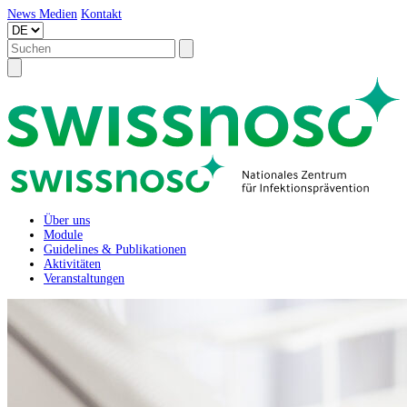
News
Medien
Kontakt
Über uns
Module
Guidelines & Publikationen
Aktivitäten
Veranstaltungen