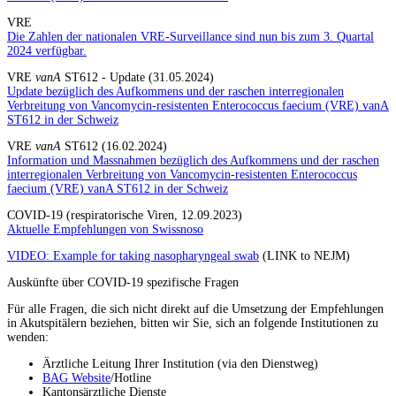
VRE
Die Zahlen der nationalen VRE-Surveillance sind nun bis zum 3. Quartal
2024 verfügbar.
VRE
vanA
ST612 - Update (31.05.2024)
Update bezüglich des Aufkommens und der raschen interregionalen
Verbreitung von Vancomycin-resistenten Enterococcus faecium (VRE) vanA
ST612 in der Schweiz
VRE
vanA
ST612 (16.02.2024)
Information und Massnahmen bezüglich des Aufkommens und der raschen
interregionalen Verbreitung von Vancomycin-resistenten Enterococcus
faecium (VRE) vanA ST612 in der Schweiz
COVID-19 (respiratorische Viren, 12.09.2023)
Aktuelle Empfehlungen von Swissnoso
VIDEO: Example for taking nasopharyngeal swab
(LINK to NEJM)
Auskünfte über COVID-19 spezifische Fragen
Für alle Fragen, die sich nicht direkt auf die Umsetzung der Empfehlungen
in Akutspitälern beziehen, bitten wir Sie, sich an folgende Institutionen zu
wenden:
Ärztliche Leitung Ihrer Institution (via den Dienstweg)
BAG Website
/Hotline
Kantonsärztliche Dienste