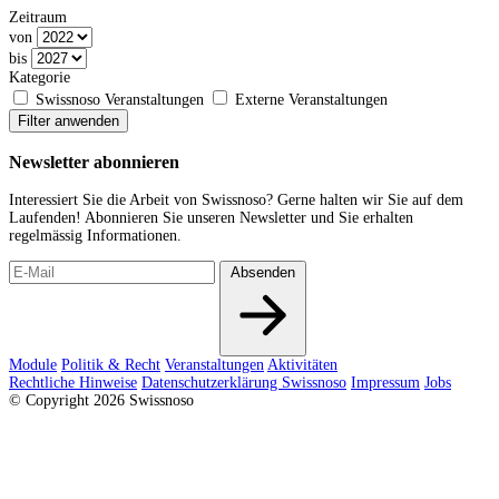
Zeitraum
von
bis
Kategorie
Swissnoso Veranstaltungen
Externe Veranstaltungen
Filter anwenden
Newsletter abonnieren
Interessiert Sie die Arbeit von Swissnoso? Gerne halten wir Sie auf dem
Laufenden! Abonnieren Sie unseren Newsletter und Sie erhalten
regelmässig Informationen.
Absenden
Module
Politik & Recht
Veranstaltungen
Aktivitäten
Rechtliche Hinweise
Datenschutzerklärung Swissnoso
Impressum
Jobs
© Copyright 2026 Swissnoso