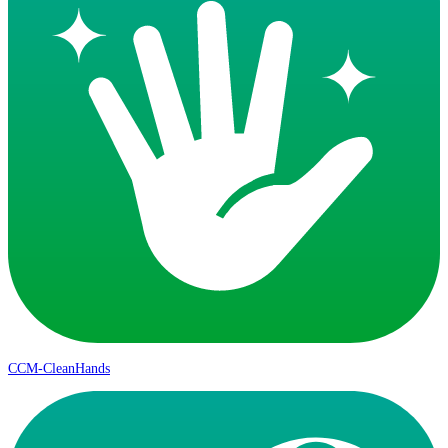
CCM-CleanHands