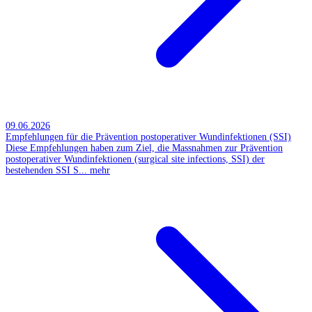
09.06.2026
Empfehlungen für die Prävention postoperativer Wundinfektionen (SSI)
Diese Empfehlungen haben zum Ziel, die Massnahmen zur Prävention
postoperativer Wundinfektionen (surgical site infections, SSI) der
bestehenden SSI S...
mehr