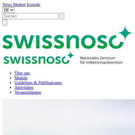
News
Medien
Kontakt
Über uns
Module
Guidelines & Publikationen
Aktivitäten
Veranstaltungen