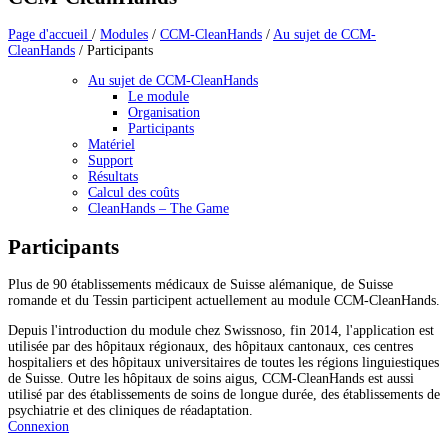
Page d'accueil
/
Modules
/
CCM-CleanHands
/
Au sujet de CCM-
CleanHands
/
Participants
Au sujet de CCM-CleanHands
Le module
Organisation
Participants
Matériel
Support
Résultats
Calcul des coûts
CleanHands – The Game
Participants
Plus de 90 établissements médicaux de Suisse alémanique, de Suisse
romande et du Tessin participent actuellement au module CCM-CleanHands.
Depuis l'introduction du module chez Swissnoso, fin 2014, l'application est
utilisée par des hôpitaux régionaux, des hôpitaux cantonaux, ces centres
hospitaliers et des hôpitaux universitaires de toutes les régions linguiestiques
de Suisse. Outre les hôpitaux de soins aigus, CCM-CleanHands est aussi
utilisé par des établissements de soins de longue durée, des établissements de
psychiatrie et des cliniques de réadaptation.
Connexion