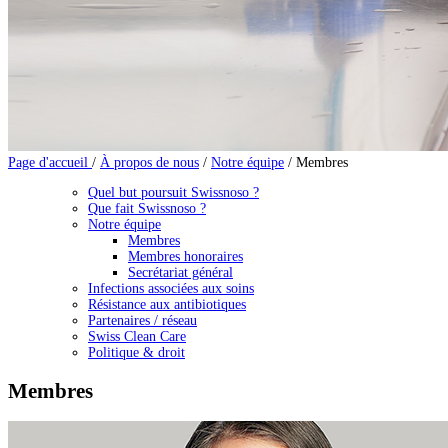
Page d'accueil
/
À propos de nous
/
Notre équipe
/
Membres
Quel but poursuit Swissnoso ?
Que fait Swissnoso ?
Notre équipe
Membres
Membres honoraires
Secrétariat général
Infections associées aux soins
Résistance aux antibiotiques
Partenaires / réseau
Swiss Clean Care
Politique & droit
Membres