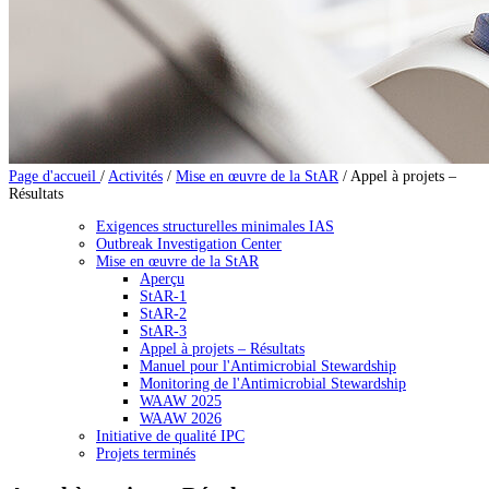
Page d'accueil
/
Activités
/
Mise en œuvre de la StAR
/
Appel à projets –
Résultats
Exigences structurelles minimales IAS
Outbreak Investigation Center
Mise en œuvre de la StAR
Aperçu
StAR-1
StAR-2
StAR-3
Appel à projets – Résultats
Manuel pour l'Antimicrobial Stewardship
Monitoring de l'Antimicrobial Stewardship
WAAW 2025
WAAW 2026
Initiative de qualité IPC
Projets terminés