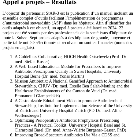
Appel à projets – Résultats
L’objectif du partenariat StAR-3 est la publication d’un manuel incluant un
ensemble complet
d’outils facilitant l’implémentation de programmes
d’antimicrobial stewardship (ASP) dans les hôpitaux. Afin d’identifier des
outils adaptés à cet objectif, un appel à projets a été lancé en 2024. 22
projets ont été soumis par des professionnels de la santé issus d'hôpitaux de
toute la Suisse. Sept projets adaptés à des hôpitaux de grande, moyenne et
petite taille ont été sélectionnés et recoivent un soutien financier (noms des
projets en anglais):
A Guidelines Collaborative, HOCH Health Ostschweiz (Prof. Dr.
med. Stefan Kuster)
A Web-Based Educational Module for Prescribers to Improve
Antibiotic Prescription Quality in Swiss Hospitals, University
Hospital Berne (Dr. med. Yonas Martin)
Mission Antibiotix: A National Gamified Approach to Antimicrobial
Stewardship, CHUV (Dr. med. Estelle Ben Salah-Moulin) and the
Healthcare Establishments of the Canton de Vaud (Dr. med.
Emmanouil Glampedakis)
A Customizable Edutainment Video to promote Antimicrobial
Stewardship, Institute for Implementation Science of the University
of Zurich and University Hospital Zurich (PD Dr. med. Aline
Wolfensberger)
Optimizing Perioperative Antibiotic Prophylaxis Prescribing
Practices - A Practical Toolkit, University Hospital Basel and St.
Claraspital Basel (Dr. med. Anne-Valérie Burgener-Gasser, PhD)
Improving Broad-Spectrum Antibiotics Use Via a CDSS and