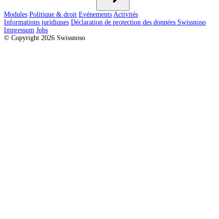
Modules
Politique & droit
Evénements
Activités
Informations juridiques
Déclaration de protection des données Swissnoso
Impressum
Jobs
© Copyright 2026 Swissnoso