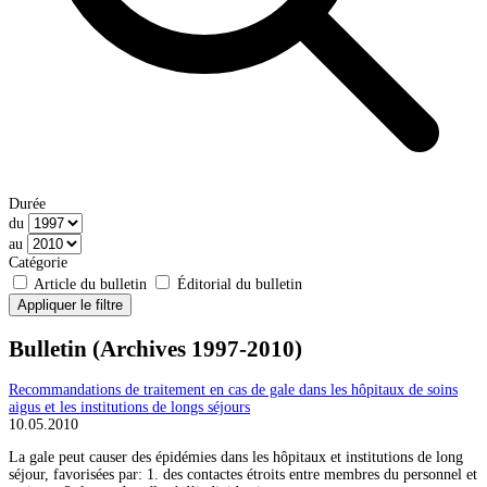
Durée
du
au
Catégorie
Article du bulletin
Éditorial du bulletin
Appliquer le filtre
Bulletin (Archives 1997-2010)
Recommandations de traitement en cas de gale dans les hôpitaux de soins
aigus et les institutions de longs séjours
10.05.2010
La gale peut causer des épidémies dans les hôpitaux et institutions de long
séjour, favorisées par: 1. des contactes étroits entre membres du personnel et