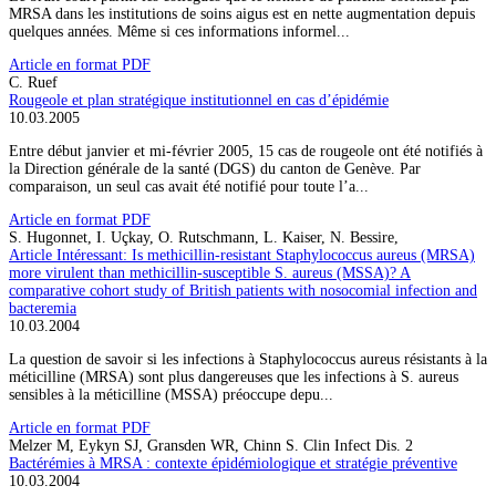
MRSA dans les institutions de soins aigus est en nette augmentation depuis
quelques années. Même si ces informations informel...
Article en format PDF
C. Ruef
Rougeole et plan stratégique institutionnel en cas d’épidémie
10.03.2005
Entre début janvier et mi-février 2005, 15 cas de rougeole ont été notifiés à
la Direction générale de la santé (DGS) du canton de Genève. Par
comparaison, un seul cas avait été notifié pour toute l’a...
Article en format PDF
S. Hugonnet, I. Uçkay, O. Rutschmann, L. Kaiser, N. Bessire,
Article Intéressant: Is methicillin-resistant Staphylococcus aureus (MRSA)
more virulent than methicillin-susceptible S. aureus (MSSA)? A
comparative cohort study of British patients with nosocomial infection and
bacteremia
10.03.2004
La question de savoir si les infections à Staphylococcus aureus résistants à la
méticilline (MRSA) sont plus dangereuses que les infections à S. aureus
sensibles à la méticilline (MSSA) préoccupe depu...
Article en format PDF
Melzer M, Eykyn SJ, Gransden WR, Chinn S. Clin Infect Dis. 2
Bactérémies à MRSA : contexte épidémiologique et stratégie préventive
10.03.2004