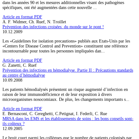
dans les années 90 et les mesures additionnelles visant des pathogènes
spécifiques, ont été augmentées dans cette nouvelle ...
Article en format PDF
A. F. Widmer, Ch. Ruef, N. Troillet
Prévention des infections croisées: du monde sur le pont !
10.12.2009
Les «Guidelines for isolation precautions» publiés aux Etats-Unis par les
«Centers for Disease Control and Prevention» constituent une référence
incontournable pour toutes les personnes impliquées dan...
Article en format PDF
G. Zanetti, C. Ruef
Prévention des infections en hémodialyse. Partie II : Précautions standards
au centre d’hémodialyse
10.09.2008
Les patients hémodialysés présentent un risque augmenté d’infection en
raison de leur immunodéficience et de leur exposition à divers
microorganismes nosocomiaux. De plus, les changements importants s...
Article en format PDF
E. Bernasconi, C. Cereghetti, C.Petignat, I. Federli, C. Rue
MRSA dans les EMS et les établissements de soins : les bons conseils sont-
ils coûteux ?
12.09.2005
Le bruit court parmi les collègues que le nombre de patients colonisés par