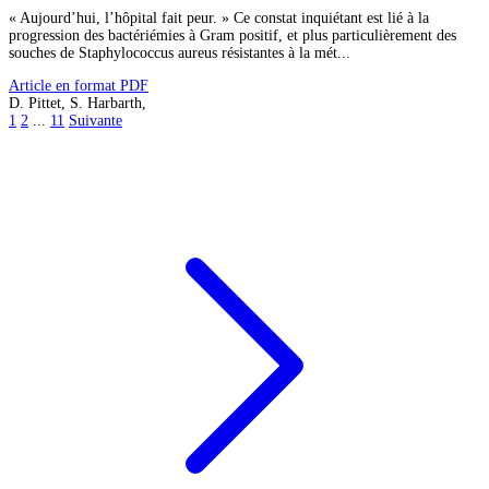
« Aujourd’hui, l’hôpital fait peur. » Ce constat inquiétant est lié à la
progression des bactériémies à Gram positif, et plus particulièrement des
souches de Staphylococcus aureus résistantes à la mét...
Article en format PDF
D. Pittet, S. Harbarth,
1
2
...
11
Suivante