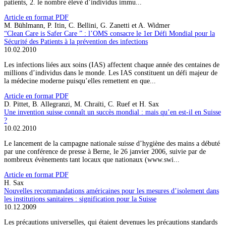
patients, 2. le nombre élevé d’individus immu...
Article en format PDF
M. Bühlmann, P. Itin, C. Bellini, G. Zanetti et A. Widmer
“Clean Care is Safer Care ” : l’OMS consacre le 1er Défi Mondial pour la
Sécurité des Patients à la prévention des infections
10.02.2010
Les infections liées aux soins (IAS) affectent chaque année des centaines de
millions d’individus dans le monde. Les IAS constituent un défi majeur de
la médecine moderne puisqu’elles remettent en que...
Article en format PDF
D. Pittet, B. Allegranzi, M. Chraïti, C. Ruef et H. Sax
Une invention suisse connaît un succès mondial : mais qu’en est-il en Suisse
?
10.02.2010
Le lancement de la campagne nationale suisse d’hygiène des mains a débuté
par une conférence de presse à Berne, le 26 janvier 2006, suivie par de
nombreux évènements tant locaux que nationaux (www.swi...
Article en format PDF
H. Sax
Nouvelles recommandations américaines pour les mesures d’isolement dans
les institutions sanitaires : signification pour la Suisse
10.12.2009
Les précautions universelles, qui étaient devenues les précautions standards