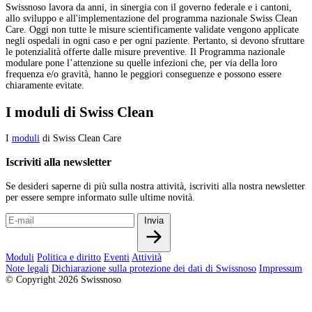
Swissnoso lavora da anni, in sinergia con il governo federale e i cantoni,
allo sviluppo e all'implementazione del programma nazionale Swiss Clean
Care. Oggi non tutte le misure scientificamente validate vengono applicate
negli ospedali in ogni caso e per ogni paziente. Pertanto, si devono sfruttare
le potenzialità offerte dalle misure preventive. Il Programma nazionale
modulare pone l’attenzione su quelle infezioni che, per via della loro
frequenza e/o gravità, hanno le peggiori conseguenze e possono essere
chiaramente evitate.
I moduli di Swiss Clean
I
moduli
di Swiss Clean Care
Iscriviti alla newsletter
Se desideri saperne di più sulla nostra attività, iscriviti alla nostra newsletter
per essere sempre informato sulle ultime novità.
Invia
Moduli
Politica e diritto
Eventi
Attività
Note legali
Dichiarazione sulla protezione dei dati di Swissnoso
Impressum
© Copyright 2026 Swissnoso