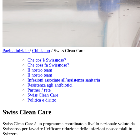
Pagina iniziale
/
Chi siamo
/
Swiss Clean Care
Che cos’è Swissnoso?
Che cosa fa Swissnoso?
Il nostro team
Il nostro team
Infezioni associate all’assistenza sanitaria
Resistenza agli antibiotici
Partner / rete
Swiss Clean Care
Politica e diritto
Swiss Clean Care
Swiss Clean Care è un programma coordinato a livello nazionale voluto da
Swissnoso per favorire l’efficace riduzione delle infezioni nosocomiali in
Svizzera.