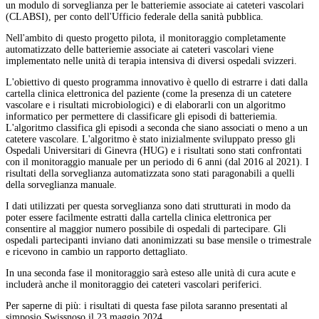
un modulo di sorveglianza per le batteriemie associate ai cateteri vascolari
(CLABSI), per conto dell'Ufficio federale della sanità pubblica.
Nell'ambito di questo progetto pilota, il monitoraggio completamente
automatizzato delle batteriemie associate ai cateteri vascolari viene
implementato nelle unità di terapia intensiva di diversi ospedali svizzeri.
L'obiettivo di questo programma innovativo è quello di estrarre i dati dalla
cartella clinica elettronica del paziente (come la presenza di un catetere
vascolare e i risultati microbiologici) e di elaborarli con un algoritmo
informatico per permettere di classificare gli episodi di batteriemia.
L'algoritmo classifica gli episodi a seconda che siano associati o meno a un
catetere vascolare. L'algoritmo è stato inizialmente sviluppato presso gli
Ospedali Universitari di Ginevra (HUG) e i risultati sono stati confrontati
con il monitoraggio manuale per un periodo di 6 anni (dal 2016 al 2021). I
risultati della sorveglianza automatizzata sono stati paragonabili a quelli
della sorveglianza manuale.
I dati utilizzati per questa sorveglianza sono dati strutturati in modo da
poter essere facilmente estratti dalla cartella clinica elettronica per
consentire al maggior numero possibile di ospedali di partecipare. Gli
ospedali partecipanti inviano dati anonimizzati su base mensile o trimestrale
e ricevono in cambio un rapporto dettagliato.
In una seconda fase il monitoraggio sarà esteso alle unità di cura acute e
includerà anche il monitoraggio dei cateteri vascolari periferici.
Per saperne di più: i risultati di questa fase pilota saranno presentati al
simposio Swissnoso il 23 maggio 2024.