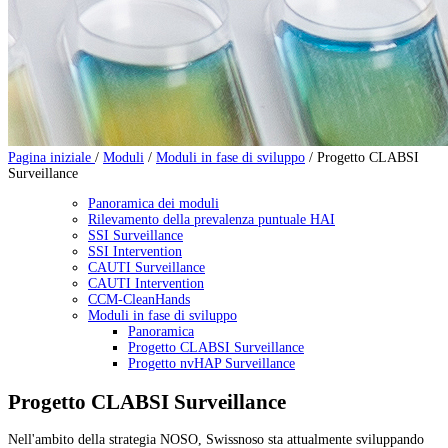
Pagina iniziale
/
Moduli
/
Moduli in fase di sviluppo
/
Progetto CLABSI
Surveillance
Panoramica dei moduli
Rilevamento della prevalenza puntuale HAI
SSI Surveillance
SSI Intervention
CAUTI Surveillance
CAUTI Intervention
CCM-CleanHands
Moduli in fase di sviluppo
Panoramica
Progetto CLABSI Surveillance
Progetto nvHAP Surveillance
Progetto CLABSI Surveillance
Nell'ambito della strategia NOSO, Swissnoso sta attualmente sviluppando