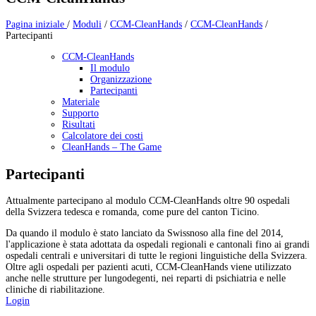
Pagina iniziale
/
Moduli
/
CCM-CleanHands
/
CCM-CleanHands
/
Partecipanti
CCM-CleanHands
Il modulo
Organizzazione
Partecipanti
Materiale
Supporto
Risultati
Calcolatore dei costi
CleanHands – The Game
Partecipanti
Attualmente partecipano al modulo CCM-CleanHands oltre 90 ospedali
della Svizzera tedesca e romanda, come pure del canton Ticino.
Da quando il modulo è stato lanciato da Swissnoso alla fine del 2014,
l'applicazione è stata adottata da ospedali regionali e cantonali fino ai grandi
ospedali centrali e universitari di tutte le regioni linguistiche della Svizzera.
Oltre agli ospedali per pazienti acuti, CCM-CleanHands viene utilizzato
anche nelle strutture per lungodegenti, nei reparti di psichiatria e nelle
cliniche di riabilitazione.
Login