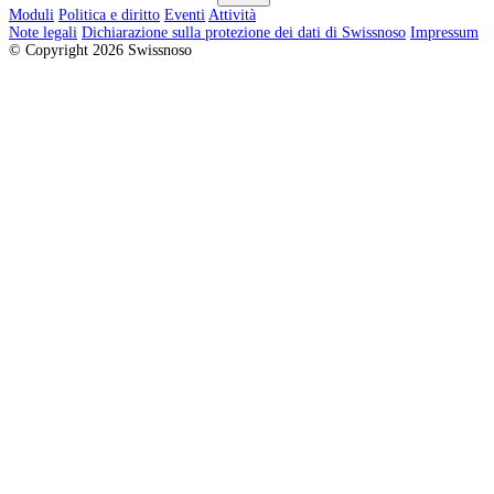
Moduli
Politica e diritto
Eventi
Attività
Note legali
Dichiarazione sulla protezione dei dati di Swissnoso
Impressum
© Copyright 2026 Swissnoso