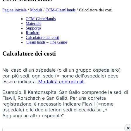
Pagina iniziale
/
Moduli
/
CCM-CleanHands
/
Calcolatore dei costi
CCM-CleanHands
Materiale
Supporto
Risultati
Calcolatore dei costi
CleanHands – The Game
Calcolatore dei costi
Info
Nel caso di un ospedale (o di un gruppo ospedaliero)
Text
con più sedi, ogni sede (= nome dell'ospedale) deve
essere indicata.
Modalità contrattuali
Esempio: il Kantonsspital San Gallo comprende le sedi di
Flawil, Rorschach e San Gallo. Per una corretta
registrazione, è necessario indicare Flawil (=nome
ospedale) e le due ulteriori sedi cliccando su „+
Aggiungi un altro ospedale".
Indicazione