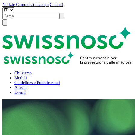
Notizie
Comunicati stampa
Contatti
Chi siamo
Moduli
Guidelines e Pubblicazioni
Attività
Eventi