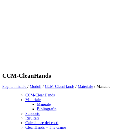
CCM-CleanHands
Pagina iniziale
/
Moduli
/
CCM-CleanHands
/
Materiale
/
Manuale
CCM-CleanHands
Materiale
Manuale
Bibliografia
Supporto
Risultati
Calcolatore dei costi
CleanHands – The Game