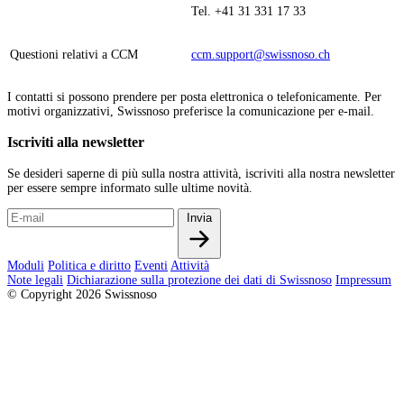
Tel. +41 31 331 17 33
Questioni relativi a CCM
ccm.support@swissnoso.ch
I contatti si possono prendere per posta elettronica o telefonicamente. Per
motivi organizzativi, Swissnoso preferisce la comunicazione per e-mail.
Iscriviti alla newsletter
Se desideri saperne di più sulla nostra attività, iscriviti alla nostra newsletter
per essere sempre informato sulle ultime novità.
Invia
Moduli
Politica e diritto
Eventi
Attività
Note legali
Dichiarazione sulla protezione dei dati di Swissnoso
Impressum
© Copyright 2026 Swissnoso